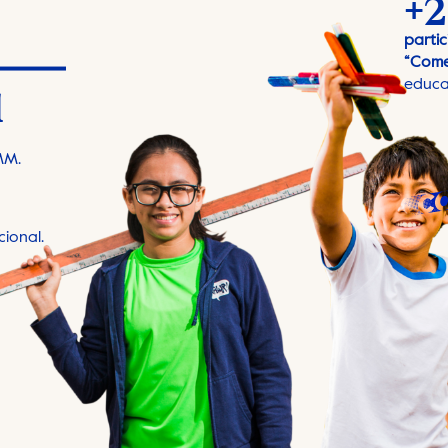
+2
partic
“Come
l
educa
MM.
cional.