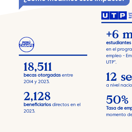
+6 m
estudiantes
en el progr
empleo - Em
18,511
UTP”.
12 s
becas otorgadas
entre
2014 y 2023.
a nivel nacio
2,128
50%
beneficiarios
directos en el
Tasa de em
2023.
momento de