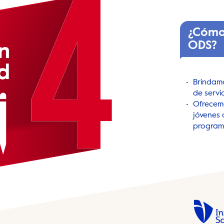
¿Cómo
ODS?
Brindamo
de servi
Ofrecem
jóvenes 
program