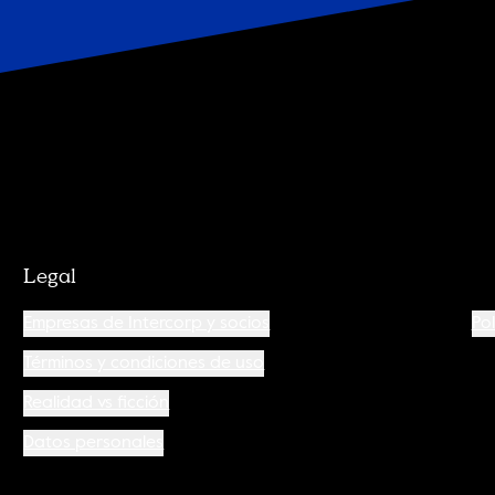
Legal
Empresas de Intercorp y socios
Pol
Términos y condiciones de uso
Realidad vs ficción
Datos personales