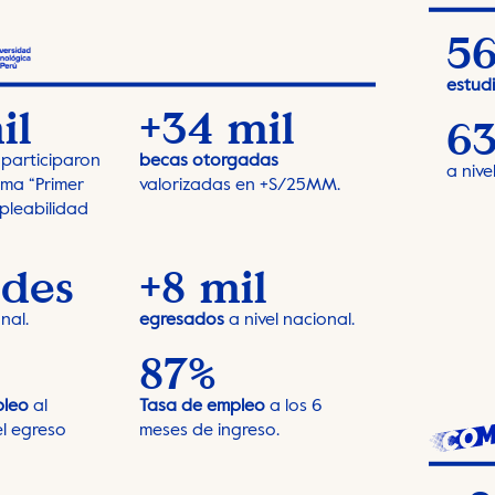
56
estudi
il
+34 mil
63
participaron
becas otorgadas
a nive
ama “Primer
valorizadas en +S/25MM.
pleabilidad
edes
+8 mil
nal.
egresados
a nivel nacional.
87%
pleo
Tasa de empleo
al
a los 6
l egreso
meses de ingreso.